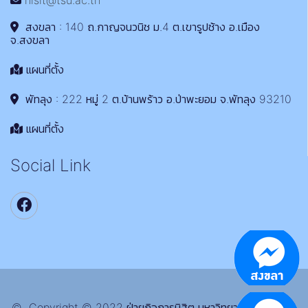
nisit@tsu.ac.th
สงขลา : 140 ถ.กาญจนวนิช ม.4 ต.เขารูปช้าง อ.เมือง
จ.สงขลา
แผนที่ตั้ง
พัทลุง : 222 หมู่ 2 ต.บ้านพร้าว อ.ป่าพะยอม จ.พัทลุง 93210
แผนที่ตั้ง
Social Link
© Copyright © 2022 ฝ่ายกิจการนิสิต มหาวิทยาลัยทักษิณ All