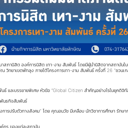
าสภานิสิต องค์การนิสิต เทา-งาม สัมพันธ์ โดยมีผู้นำนิสิตจากสถาบันในเ
 วิทยาเขตพัทลุง ภายใต้โครงการเทา-งาม สัมพันธ์ ครั้งที่ 26 "ชวนเกล
พันธ์ และบรรยายพิเศษ หัวข้อ “Global Citizen สำคัญอย่างไรในยุคดิจิทั
ันธกิจสัมพันธ์
ารปรับตัวทางสังคม” โดย คุณอนวัช มีเคลือบ นักวิชาการศึกษา รักษา
ค์กร ของแต่ละสถาบัน