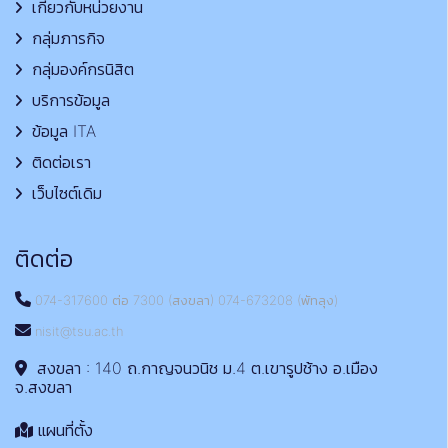
เกี่ยวกับหน่วยงาน
กลุ่มภารกิจ
กลุ่มองค์กรนิสิต
บริการข้อมูล
ข้อมูล ITA
ติดต่อเรา
เว็บไซต์เดิม
ติดต่อ
074-317600 ต่อ 7300 (สงขลา) 074-673208 (พัทลุง)
nisit@tsu.ac.th
สงขลา : 140 ถ.กาญจนวนิช ม.4 ต.เขารูปช้าง อ.เมือง
จ.สงขลา
แผนที่ตั้ง