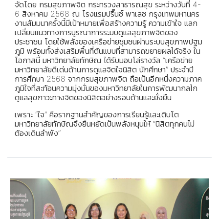
จัดโดย กรมสุขภาพจิต กระทรวงสาธารณสุข ระหว่างวันที่ 4-
6 สิงหาคม 2568 ณ โรงแรมปริ๊นซ์ พาเลซ กรุงเทพมหานคร
งานสัมมนาครั้งนี้มีเป้าหมายเพื่อสร้างความรู้ ความเข้าใจ แลก
เปลี่ยนแนวทางการบูรณาการระบบดูแลสุขภาพจิตของ
ประชาชน โดยใช้พลังของเครือข่ายชุมชนผ่านระบบสุขภาพปฐม
ภูมิ พร้อมทั้งส่งเสริมพื้นที่ต้นแบบที่สามารถขยายผลได้จริง ใน
โอกาสนี้ มหาวิทยาลัยทักษิณ ได้รับมอบโล่รางวัล “เครือข่าย
มหาวิทยาลัยดีเด่นด้านการดูแลจิตใจนิสิต นักศึกษา” ประจำปี
การศึกษา 2568 จากกรมสุขภาพจิต ถือเป็นอีกหนึ่งความภาค
ภูมิใจที่สะท้อนความมุ่งมั่นของมหาวิทยาลัยในการพัฒนากลไก
ดูแลสุขภาวะทางจิตของนิสิตอย่างรอบด้านและยั่งยืน
เพราะ “ใจ” คือรากฐานสำคัญของการเรียนรู้และเติบโต
มหาวิทยาลัยทักษิณจึงยืนหยัดเป็นพลังหนุนให้ “นิสิตทุกคนไม่
ต้องเดินลำพัง”