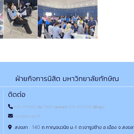
ฝ่ายกิจการนิสิต มหาวิทยาลัยทักษิณ
ติดต่อ
074-317600 ต่อ 7300 (สงขลา) 074-673208 (พัทลุง)
nisit@tsu.ac.th
สงขลา : 140 ถ.กาญจนวนิช ม.4 ต.เขารูปช้าง อ.เมือง จ.สงขล