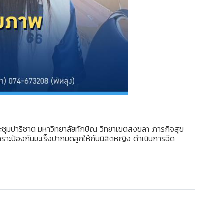
ระชุมปาริชาต มหาวิทยาลัยทักษิณ วิทยาเขตสงขลา ภารกิจสุข
ราะป้องกันมะเร็งปากมดลูกให้กับนิสิตหญิง ดำเนินการฉีด