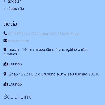
ติดต่อเรา
เว็บไซต์เดิม
ติดต่อ
074-317600 ต่อ 7300 (สงขลา) 074-673208 (พัทลุง)
nisit@tsu.ac.th
สงขลา : 140 ถ.กาญจนวนิช ม.4 ต.เขารูปช้าง อ.เมือง
จ.สงขลา
แผนที่ตั้ง
พัทลุง : 222 หมู่ 2 ต.บ้านพร้าว อ.ป่าพะยอม จ.พัทลุง 93210
แผนที่ตั้ง
Social Link