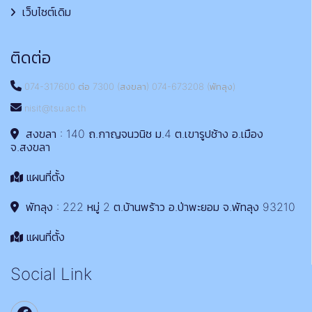
เว็บไซต์เดิม
ติดต่อ
074-317600 ต่อ 7300 (สงขลา) 074-673208 (พัทลุง)
nisit@tsu.ac.th
สงขลา : 140 ถ.กาญจนวนิช ม.4 ต.เขารูปช้าง อ.เมือง
จ.สงขลา
แผนที่ตั้ง
พัทลุง : 222 หมู่ 2 ต.บ้านพร้าว อ.ป่าพะยอม จ.พัทลุง 93210
แผนที่ตั้ง
Social Link