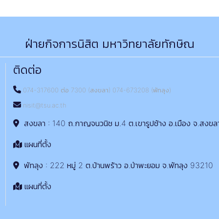
ฝ่ายกิจการนิสิต มหาวิทยาลัยทักษิณ
ติดต่อ
074-317600 ต่อ 7300 (สงขลา) 074-673208 (พัทลุง)
nisit@tsu.ac.th
สงขลา : 140 ถ.กาญจนวนิช ม.4 ต.เขารูปช้าง อ.เมือง จ.สงขล
แผนที่ตั้ง
พัทลุง : 222 หมู่ 2 ต.บ้านพร้าว อ.ป่าพะยอม จ.พัทลุง 93210
แผนที่ตั้ง